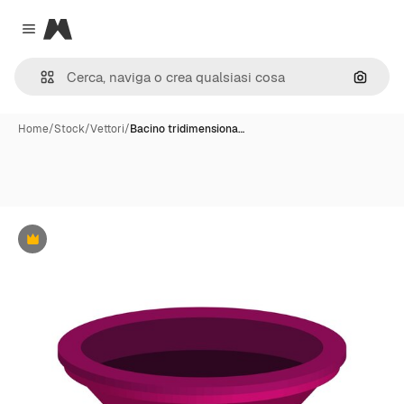
Magnific
Close menu
Cerca 
Home
/
Stock
/
Vettori
/
Bacino tridimensiona…
Premium