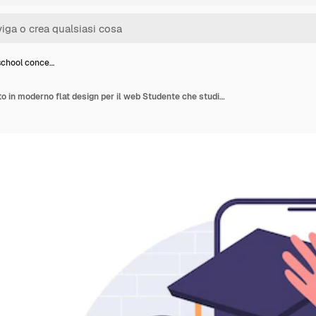
school conce…
Back to school concetto in moderno flat design per il web Studente che studia online e studia a distanza al portatile passa l'esame in applicazione mobile e ottiene il cappuccio di laurea Illustrazione vettoriale