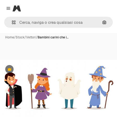
Magnific
Close menu
Cerca 
Home
/
Stock
/
Vettori
/
Bambini carini che i…
Premium