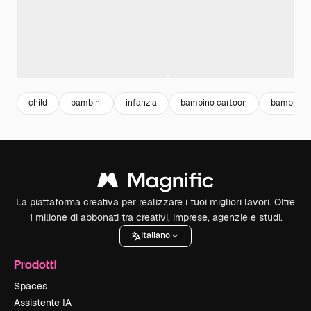
child
bambini
infanzia
bambino cartoon
bambino s
La piattaforma creativa per realizzare i tuoi migliori lavori. Oltre
1 milione di abbonati tra creativi, imprese, agenzie e studi.
Italiano
Prodotti
Spaces
Assistente IA