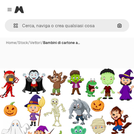
Magnific
Close menu
Cerca 
Home
/
Stock
/
Vettori
/
Bambini di cartone a…
Premium