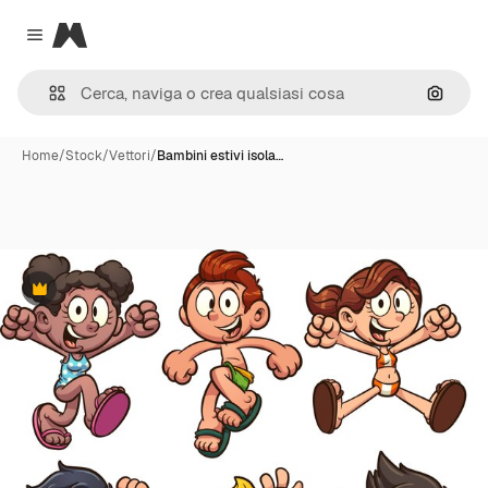
Magnific
Close menu
Cerca 
Home
/
Stock
/
Vettori
/
Bambini estivi isola…
Premium