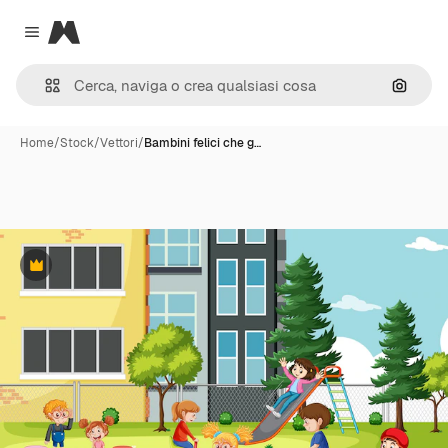
Magnific
Close menu
Cerca 
Home
/
Stock
/
Vettori
/
Bambini felici che g…
Premium