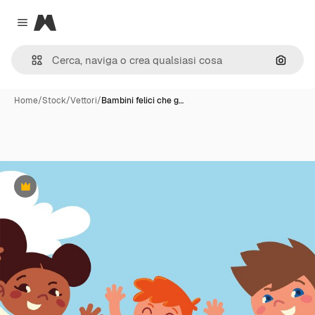
Magnific
Close menu
Cerca 
Home
/
Stock
/
Vettori
/
Bambini felici che g…
Premium