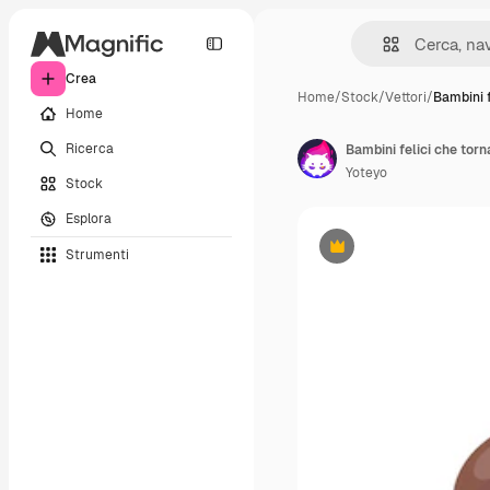
Crea
Home
/
Stock
/
Vettori
/
Bambini f
Home
Ricerca
Bambini felici che tor
Yoteyo
Stock
Esplora
Strumenti
Premium