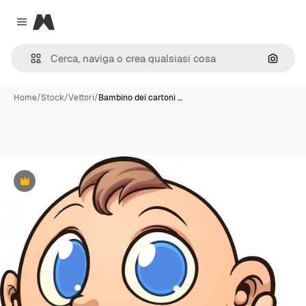
Magnific
Close menu
Cerca 
Home
/
Stock
/
Vettori
/
Bambino dei cartoni …
Premium