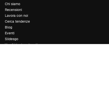
Chi siamo
Recensioni
Lavora con noi
Cerca tendenze
Blog
Eventi
Slidesgo
Vendi i tuoi contenuti
Sala stampa
Cerchi magnific.ai
Contattaci
Assistenza clienti
Instagram
YouTube
LinkedIn
TikTok
Discord