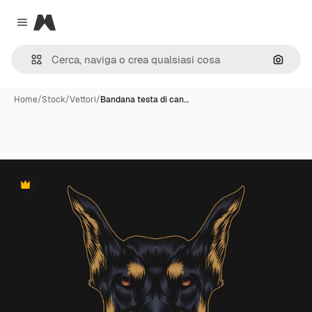
Magnific
Close menu
Cerca 
Home
/
Stock
/
Vettori
/
Bandana testa di can…
Premium