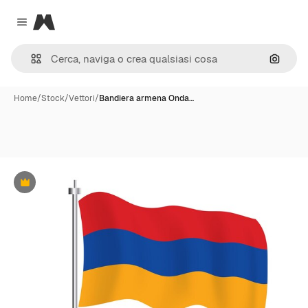
Magnific
Close menu
Cerca 
Home
/
Stock
/
Vettori
/
Bandiera armena Onda…
Premium