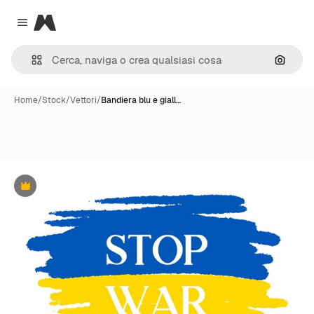
Magnific
Close menu
Cerca 
Home
/
Stock
/
Vettori
/
Bandiera blu e giall…
Premium