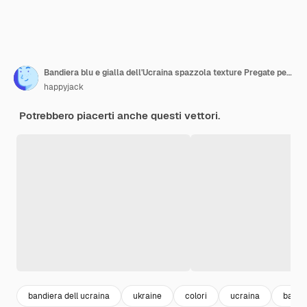
Bandiera blu e gialla dell'Ucraina spazzola texture Pregate per l'Ucraina Stop war Illustrazione disegnata a mano vettoriale
happyjack
Potrebbero piacerti anche questi vettori.
bandiera dell ucraina
ukraine
colori
ucraina
backg