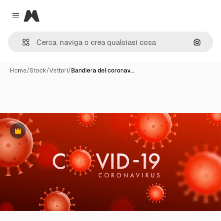
Magnific
Close menu
Cerca 
Home
/
Stock
/
Vettori
/
Bandiera del coronav…
Premium