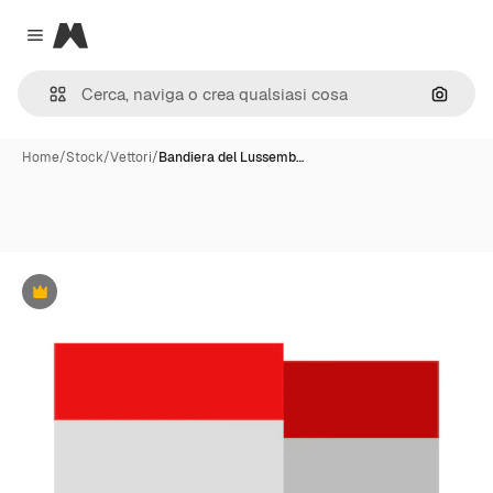
Magnific
Close menu
Cerca 
Home
/
Stock
/
Vettori
/
Bandiera del Lussemb…
Premium