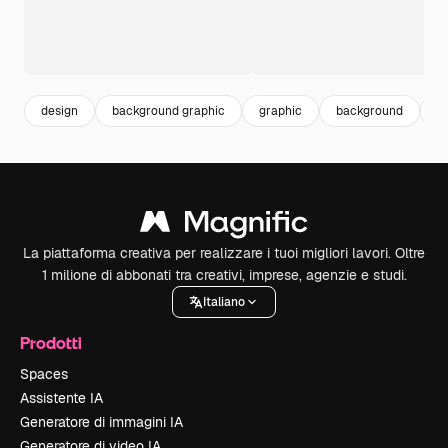
design
background graphic
graphic
background
il
La piattaforma creativa per realizzare i tuoi migliori lavori. Oltre
1 milione di abbonati tra creativi, imprese, agenzie e studi.
Italiano
Prodotti
Spaces
Assistente IA
Generatore di immagini IA
Generatore di video IA