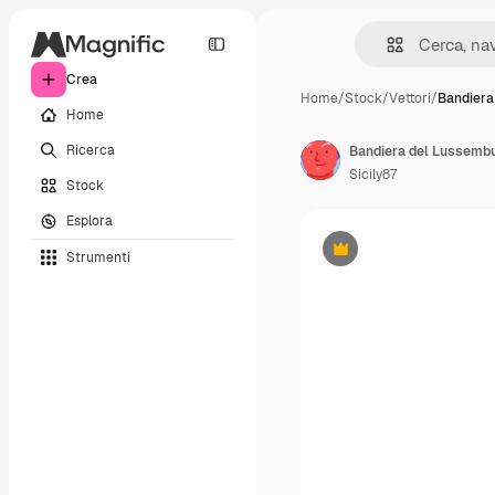
Crea
Home
/
Stock
/
Vettori
/
Bandiera
Home
Ricerca
Bandiera del Lussemb
Sicily87
Stock
Esplora
Strumenti
Premium