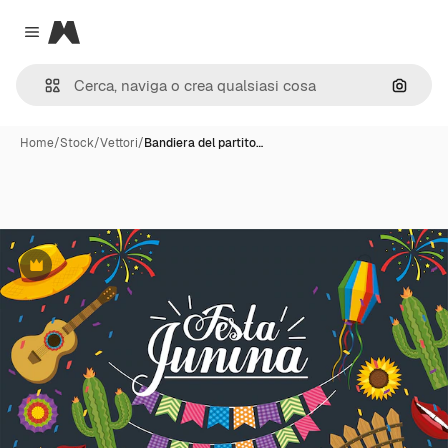
Magnific
Close menu
Cerca 
Home
/
Stock
/
Vettori
/
Bandiera del partito…
Premium