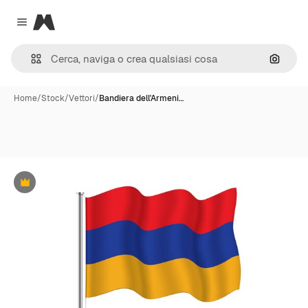
Magnific
Close menu
Cerca 
Home
/
Stock
/
Vettori
/
Bandiera dell'Armeni…
Premium