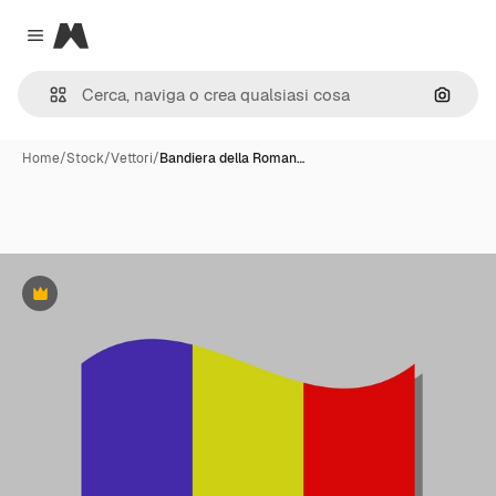
Magnific
Close menu
Cerca 
Home
/
Stock
/
Vettori
/
Bandiera della Roman…
Premium