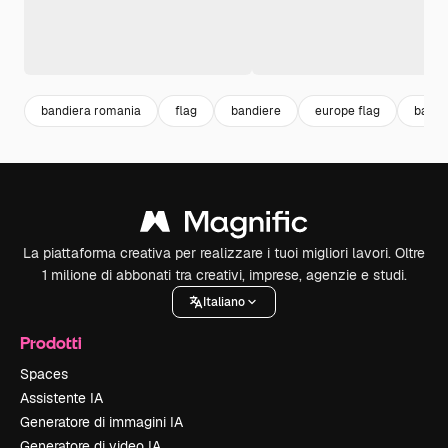
bandiera romania
flag
bandiere
europe flag
bandi
La piattaforma creativa per realizzare i tuoi migliori lavori. Oltre
1 milione di abbonati tra creativi, imprese, agenzie e studi.
Italiano
Prodotti
Spaces
Assistente IA
Generatore di immagini IA
Generatore di video IA