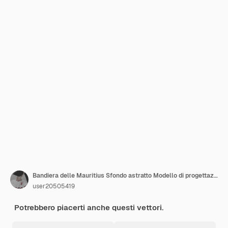
Bandiera delle Mauritius Sfondo astratto Modello di progettazione Bandiera del giorno dell'indipendenza delle Mauritius Modello di post sui social media delle Mauritius
user20505419
Potrebbero piacerti anche questi vettori.