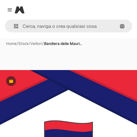
Magnific
Close menu
Cerca 
Home
/
Stock
/
Vettori
/
Bandiera delle Mauri…
Premium