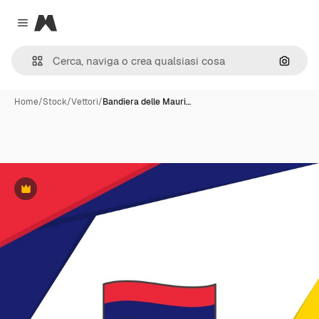
Magnific
Close menu
Cerca 
Home
/
Stock
/
Vettori
/
Bandiera delle Mauri…
Premium