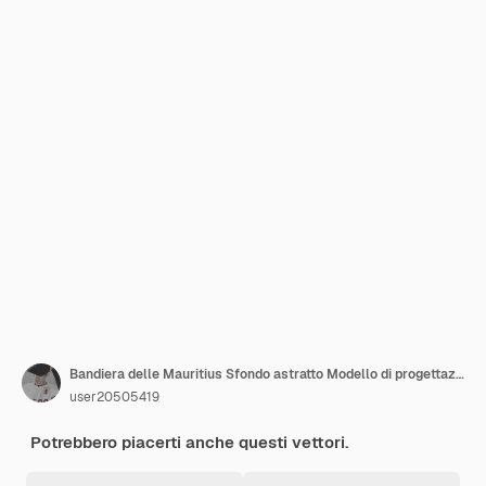
Bandiera delle Mauritius Sfondo astratto Modello di progettazione Bandiera del giorno dell'indipendenza delle Mauritius Post sui social media Mauritius
user20505419
Potrebbero piacerti anche questi vettori.