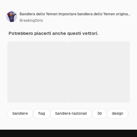
Bandiera dello Yemen Impostare bandiera dello Yemen originale e semplice Illustrazione vettoriale bundle della bandiera dell'Yemen
BreakingDots
Potrebbero piacerti anche questi vettori.
bandiere
flag
bandiere nazionali
3d
design
3