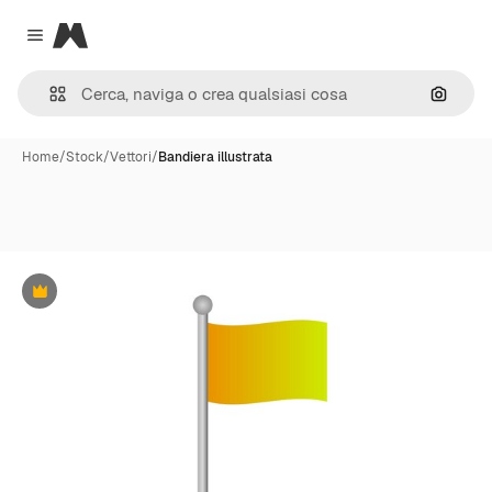
Magnific
Close menu
Cerca 
Home
/
Stock
/
Vettori
/
Bandiera illustrata
Premium