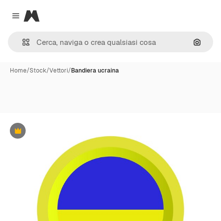
Magnific
Close menu
Cerca 
Home
/
Stock
/
Vettori
/
Bandiera ucraina
Premium