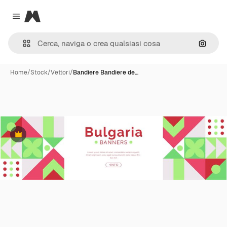
Magnific
Close menu
Cerca 
Home
/
Stock
/
Vettori
/
Bandiere Bandiere de…
Premium