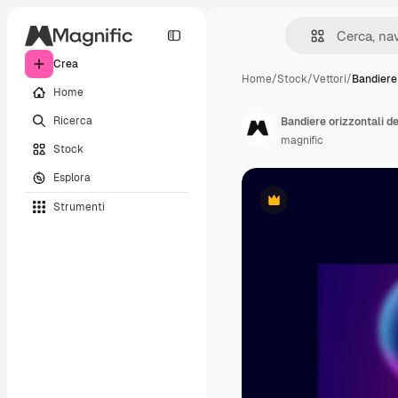
Crea
Home
/
Stock
/
Vettori
/
Bandiere
Home
Ricerca
Bandiere orizzontali d
magnific
Stock
Esplora
Strumenti
Premium