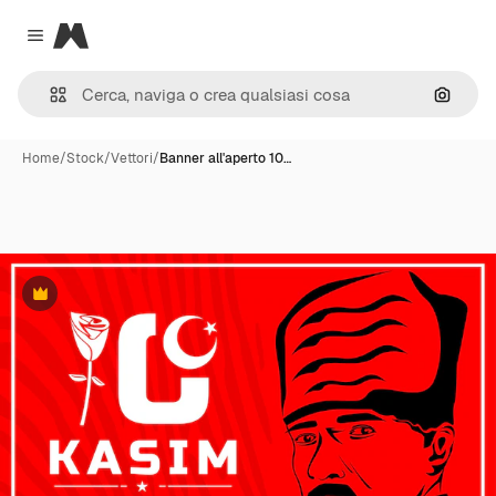
Magnific
Close menu
Cerca 
Home
/
Stock
/
Vettori
/
Banner all'aperto 10…
Premium