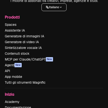
1 milione di abbonati tra creativi, imprese, agenzie e studi.
Italiano
Prodotti
Spaces
Assistente IA
Generatore di immagini IA
Generatore di video IA
Sintetizzatore vocale IA
Contenuti stock
MCP per Claude/ChatGPT
New
Agenti
New
API
App mobile
Tutti gli strumenti Magnific
Inizia
Academy
Documentazione