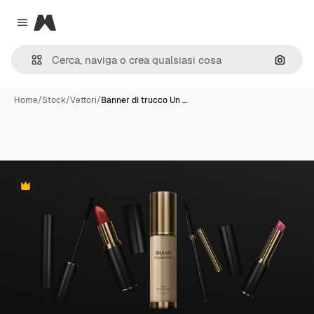
Magnific
Close menu
Cerca 
Home
/
Stock
/
Vettori
/
Banner di trucco Un …
Premium