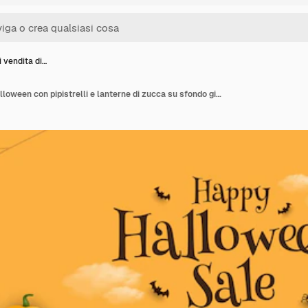
 vendita di…
Banner di vendita di Halloween con pipistrelli e lanterne di zucca su sfondo giallo