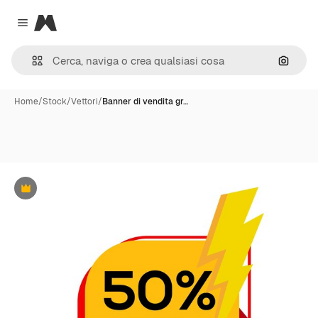
Magnific
Close menu
Cerca 
Home
/
Stock
/
Vettori
/
Banner di vendita gr…
Premium