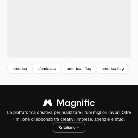
america
sfondo usa
american flag
america flag
sa
La piattaforma creativa per realizzare i tuoi migliori lavori. Oltre
1 milione di abbonati tra creativi, imprese, agenzie e studi.
Italiano