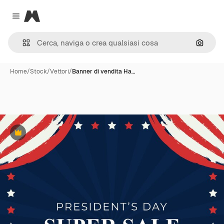
Magnific
Close menu
Cerca 
Home
/
Stock
/
Vettori
/
Banner di vendita Ha…
Premium