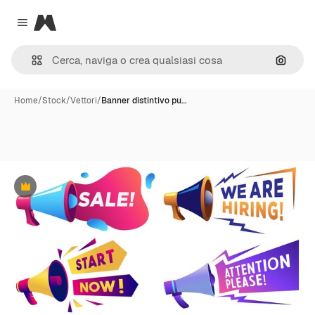
Magnific
Close menu
Cerca 
Home
/
Stock
/
Vettori
/
Banner distintivo pu…
Premium