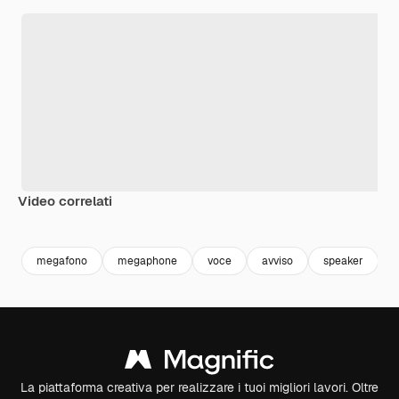
Video correlati
Premium
Premium
Premium
Premium
megafono
megaphone
voce
avviso
speaker
La piattaforma creativa per realizzare i tuoi migliori lavori. Oltre