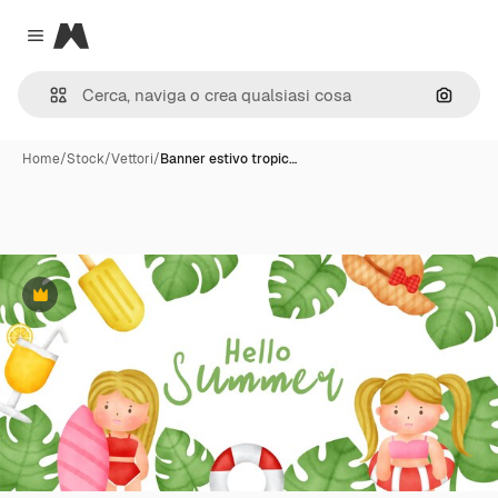
Magnific
Close menu
Cerca 
Home
/
Stock
/
Vettori
/
Banner estivo tropic…
Premium