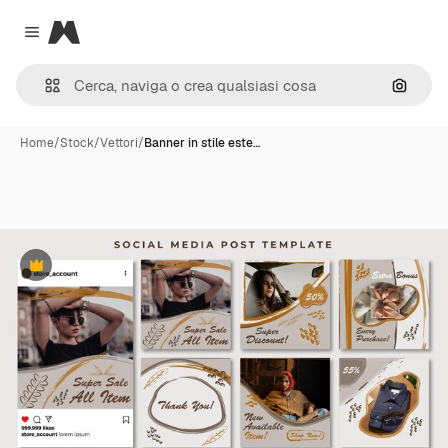
Magnific
Close menu
Cerca 
Home
/
Stock
/
Vettori
/
Banner in stile este…
Premium