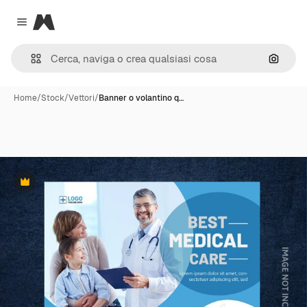
Magnific
Close menu
Cerca 
Home
/
Stock
/
Vettori
/
Banner o volantino q…
Premium