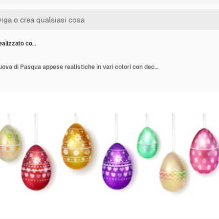
ealizzato co…
Banner realizzato con uova di Pasqua appese realistiche in vari colori con decorazioni colorate su bianco