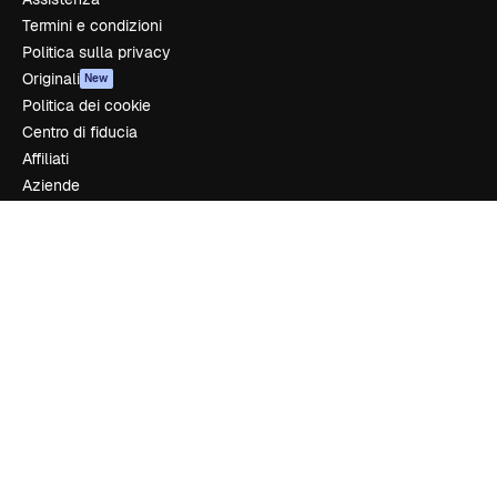
Termini e condizioni
Politica sulla privacy
Originali
New
Politica dei cookie
Centro di fiducia
Affiliati
Aziende
Azienda
Prezzi
Chi siamo
Recensioni
Lavora con noi
Cerca tendenze
Blog
Eventi
Slidesgo
Vendi i tuoi contenuti