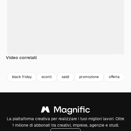
Video correlati
Premium
Premium
Premium
Premium
Generato da
black friday
sconti
saldi
promozione
offerta
La piattaforma creativa per realizzare i tuoi migliori lavori. Oltre
1 milione di abbonati tra creativi, imprese, agenzie e studi.