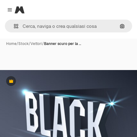
Magnific
Close menu
Cerca 
Home
/
Stock
/
Vettori
/
Banner scuro per la …
Premium