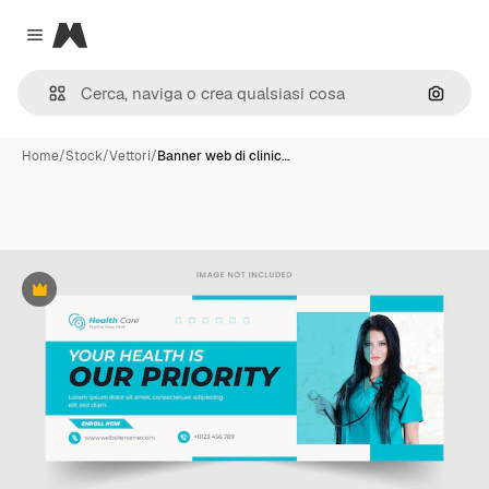
Magnific
Close menu
Cerca 
Home
/
Stock
/
Vettori
/
Banner web di clinic…
Premium