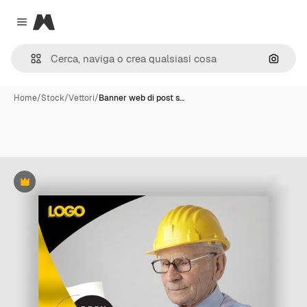
Magnific
Close menu
Cerca 
Home
/
Stock
/
Vettori
/
Banner web di post s…
Premium