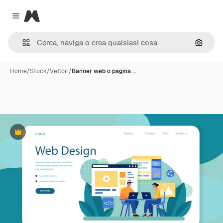
Magnific
Close menu
Cerca 
Home
/
Stock
/
Vettori
/
Banner web o pagina …
Premium