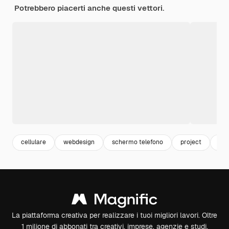
Potrebbero piacerti anche questi vettori.
cellulare
webdesign
schermo telefono
project
app
La piattaforma creativa per realizzare i tuoi migliori lavori. Oltre
1 milione di abbonati tra creativi, imprese, agenzie e studi.