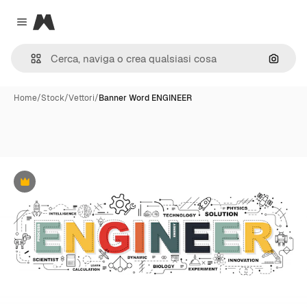
Magnific
Close menu
Cerca 
Home
/
Stock
/
Vettori
/
Banner Word ENGINEER
Premium