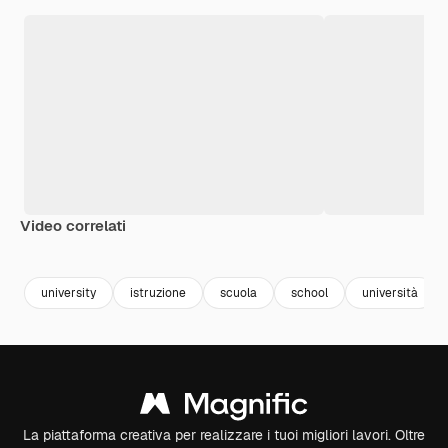
Video correlati
Premium
Premium
Premium
Premium
university
istruzione
scuola
school
università
La piattaforma creativa per realizzare i tuoi migliori lavori. Oltre