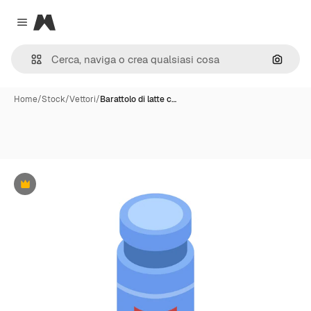
Magnific
Close menu
Cerca 
Home
/
Stock
/
Vettori
/
Barattolo di latte c…
Premium