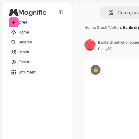
Crea
Home
/
Stock
/
Vettori
/
Barile di 
Home
Ricerca
Barile di petrolio isom
Sicily87
Stock
Esplora
Strumenti
Premium