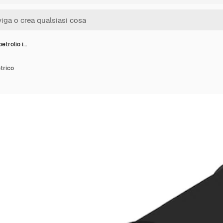
petrolio i…
etrico