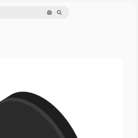
Cerca per immagine
Ricerca