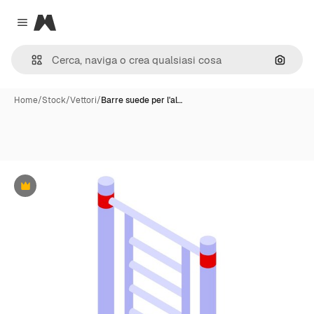
Magnific
Close menu
Cerca 
Home
/
Stock
/
Vettori
/
Barre suede per l'al…
Premium