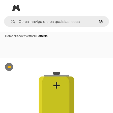
Magnific
Close menu
Cerca 
Home
/
Stock
/
Vettori
/
Batteria
Premium