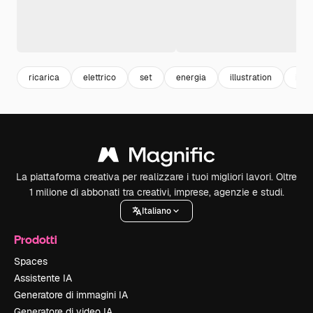
ricarica
elettrico
set
energia
illustration
illus
La piattaforma creativa per realizzare i tuoi migliori lavori. Oltre
1 milione di abbonati tra creativi, imprese, agenzie e studi.
Italiano
Prodotti
Spaces
Assistente IA
Generatore di immagini IA
Generatore di video IA