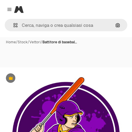
Magnific
Close menu
Cerca 
Home
/
Stock
/
Vettori
/
Battitore di basebal…
Premium