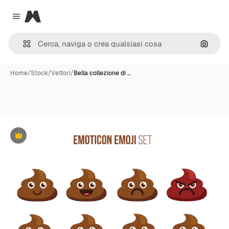
Magnific
Close menu
Cerca 
Home
/
Stock
/
Vettori
/
Bella collezione di …
Premium