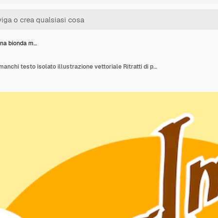
nna bionda m…
Bella donna bionda mi manchi testo isolato illustrazione vettoriale Ritratti di personaggi in colori vivaci