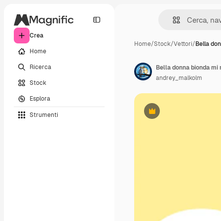
Crea
Home
/
Stock
/
Vettori
/
Bella do
Home
Ricerca
andrey_malkolm
Stock
Esplora
Strumenti
Premium