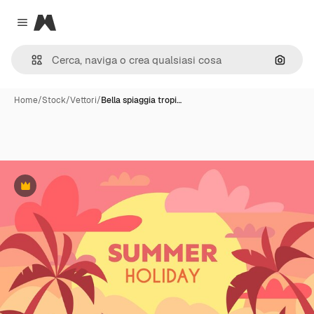
Magnific
Close menu
Cerca 
Home
/
Stock
/
Vettori
/
Bella spiaggia tropi…
Premium