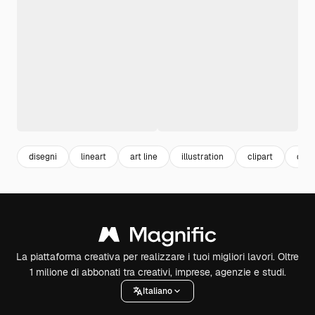
disegni
lineart
art line
illustration
clipart
dise
La piattaforma creativa per realizzare i tuoi migliori lavori. Oltre
1 milione di abbonati tra creativi, imprese, agenzie e studi.
Italiano