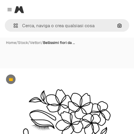
Magnific
Close menu
Cerca 
Home
/
Stock
/
Vettori
/
Bellissimi fiori da …
Premium