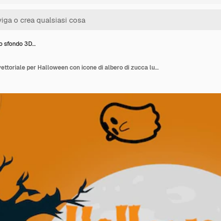
mo sfondo 3D…
Bellissimo sfondo 3D vettoriale per Halloween con icone di albero di zucca luna sfondo per hallow