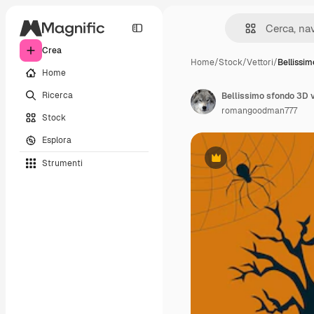
Crea
Home
/
Stock
/
Vettori
/
Bellissi
Home
Ricerca
romangoodman777
Stock
Esplora
Strumenti
Premium